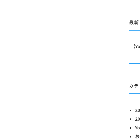
最新
【Y
カテ
2
2
Y
お