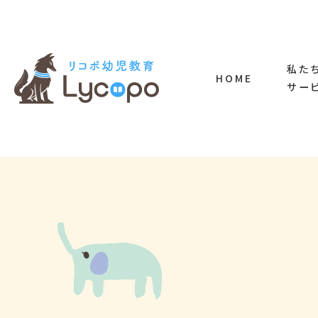
私た
HOME
サー