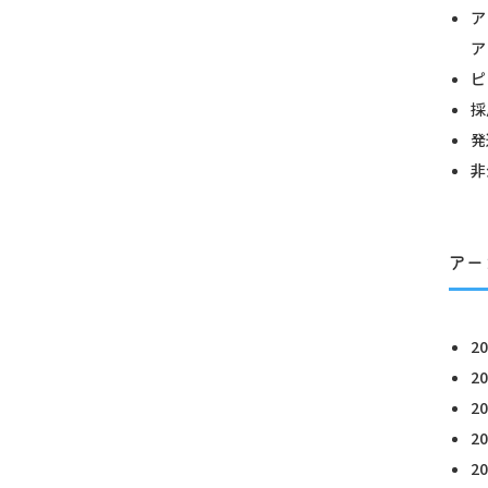
ア
ア
ピ
採
発
非
アー
2
2
2
2
2