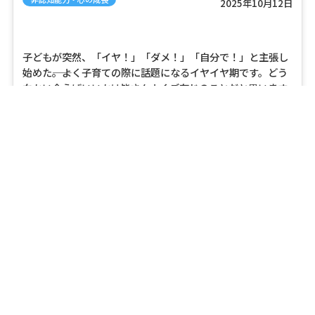
2025年10月12日
子どもが突然、「イヤ！」「ダメ！」「自分で！」と主張し
始めた――。よく子育ての際に話題になるイヤイヤ期です。どう
向かい合えばいいかは皆さんよくご存じのことだと思います
が、改めて発達心理学の観点からおさらいし、具体的な、心
の発達によい向き合い
(続きを読む)